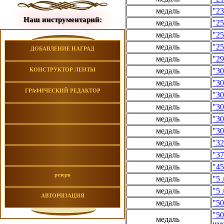
медаль
"23
Наш инструментарий:
медаль
"25
медаль
"25
медаль
"25
ДОБАВЛЕНИЕ НАГРАД
медаль
"29
КОНСТРУКТОР ЛЕНТЫ
медаль
"30
медаль
"30
ГРАФИЧЕСКИЙ РЕДАКТОР
медаль
"3
медаль
"30
медаль
"30
медаль
"30
медаль
"32
медаль
"37
медаль
"45
резерв
медаль
"5 
медаль
"5 
АВТОРИЗАЦИЯ
медаль
"50
"50
медаль
им