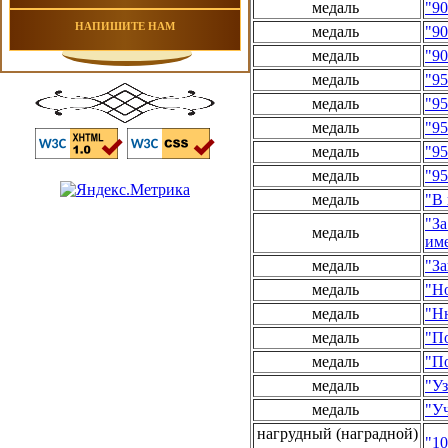
медаль
"90
НАПИШИТЕ НАМ
медаль
"90
медаль
"9
медаль
"95
медаль
"95
медаль
"95
медаль
"95
медаль
"95
медаль
"В 
"За
медаль
им
медаль
"За
медаль
"Но
медаль
"Ню
медаль
"По
медаль
"По
медаль
"Уз
медаль
"Уч
нагрудный (наградной)
"10