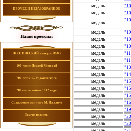
медаль
"10
ПРОЧЕЕ И НЕРАЗОБРАННОЕ
медаль
"10
"1
медаль
медаль
"10
Наши проекты:
медаль
"10
медаль
"10
медаль
"11
ПОЭТИЧЕСКИЙ конкурс ЮАО
медаль
"11
100-летие Первой Мировой
медаль
"13
медаль
"14
700-летие С. Радонежского
медаль
"15
медаль
"15
200-летие войны 1812 года
медаль
"15
медаль
"16
Сохранение памяти о М. Джалиле
медаль
"19
Другие проекты
медаль
"2
медаль
"20
медаль
"21