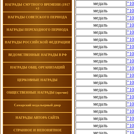
медаль
"1
НАГРАДЫ СМУТНОГО ВРЕМЕНИ (1917
г.)
медаль
"10
НАГРАДЫ СОВЕТСКОГО ПЕРИОДА
медаль
"1
медаль
"10
НАГРАДЫ ПЕРЕХОДНОГО ПЕРИОДА
медаль
"10
медаль
"10
НАГРАДЫ РОССИЙСКОЙ ФЕДЕРАЦИИ
медаль
"10
медаль
"10
ВЕДОМСТВЕННЫЕ НАГРАДЫ В РФ
медаль
"1
НАГРАДЫ ОБЩ. ОРГАНИЗАЦИЙ
медаль
"10
медаль
"10
ЦЕРКОВНЫЕ НАГРАДЫ
медаль
"10
медаль
"10
ОБЩЕСТВЕННЫЕ НАГРАДЫ (прочие)
медаль
"10
медаль
"10
Самарский медальерный двор
медаль
"10
НАГРАДЫ АВТОРА САЙТА
медаль
"10
медаль
"10
СТРАННОЕ И НЕПОНЯТНОЕ
медаль
"10