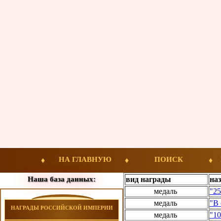
НА ГЛАВНУЮ
ПОИСК
Наша база данных:
вид награды
на
медаль
"25
медаль
"В 
НАГРАДЫ РОССИЙСКОЙ ИМПЕРИИ
медаль
"10