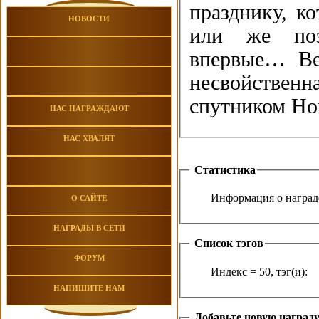
празднику, к
НОВОСТИ
или же позв
впервые… Ве
несвойствен
спутником Но
НАС НАГРАЖДАЮТ
НАС ХВАЛЯТ
Статистика
Информация о награде
О САЙТЕ
НАГРАДЫ В СЕТИ
Список тэгов
ФОРУМ
Индекс = 50, тэг(и):
НАПИШИТЕ НАМ
Добавьте новую наград