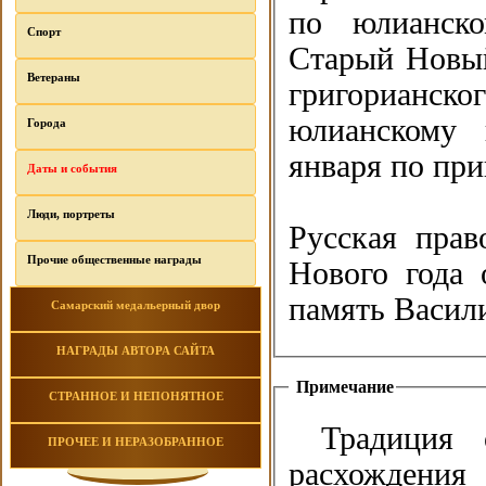
по юлианско
Спорт
Старый Новый
Ветераны
григорианског
юлианскому 
Города
января по пр
Даты и события
Люди, портреты
Русская прав
Прочие общественные награды
Нового года 
память Васил
Самарский медальерный двор
НАГРАДЫ АВТОРА САЙТА
Примечание
СТРАННОЕ И НЕПОНЯТНОЕ
Традиция
ПРОЧЕЕ И НЕРАЗОБРАННОЕ
расхождени