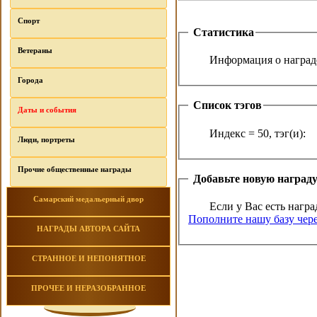
Спорт
Статистика
Ветераны
Информация о награде
Города
Список тэгов
Даты и события
Индекс = 50, тэг(и):
Люди, портреты
Прочие общественные награды
Добавьте новую наград
Самарский медальерный двор
Если у Вас есть награ
Пополните нашу базу чере
НАГРАДЫ АВТОРА САЙТА
СТРАННОЕ И НЕПОНЯТНОЕ
ПРОЧЕЕ И НЕРАЗОБРАННОЕ