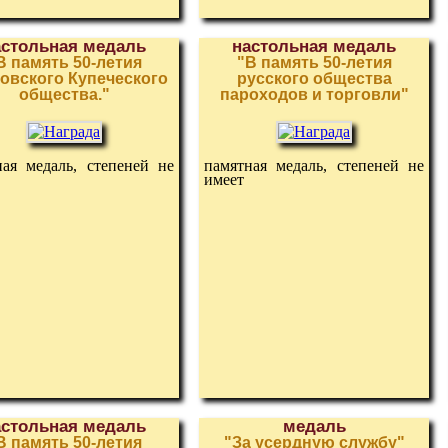
астольная медаль
настольная медаль
В память 50-летия
"В память 50-летия
овского Купеческого
русского общества
общества."
пароходов и торговли"
ная медаль, степеней не
памятная медаль, степеней не
имеет
астольная медаль
медаль
В память 50-летия
"За усердную службу"