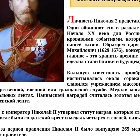
Л
ичность Николая 2 представ
Одни обвиняют его в развале
Начало XX века для России
кровавыми событиями, котор
нашей жизни. Образцом царя
Михайлович (1629-1676), консе
главное - это хранить древние
идеалы стали близки и будущем
Большую известность приоб
насчитывалось около сорока
славился учреждением массов
арственной, военной или гражданской службе. Медали мог
альных лентах. Наивысшей наградой считалась золотая м
евской ленте.
3 г. император Николай II утвердил статут наград, которые с
числе были солдатский крест и медаль четырех степеней, назв
 за период правления Николая II было выпущено 265 ме
м правителе.