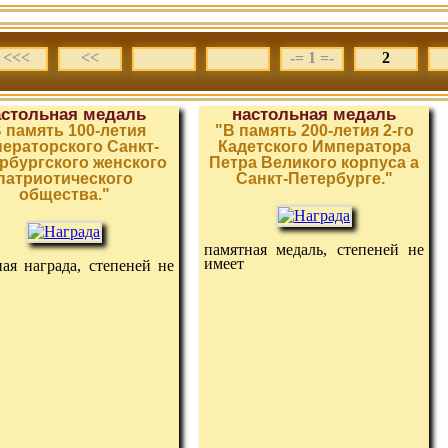
<<<
<<
-= 1 =-
2
астольная медаль
настольная медаль
 память 100-летия
"В память 200-летия 2-го
ераторского Санкт-
Кадетского Императора
рбургского женского
Петра Великого корпуса а
патриотического
Санкт-Петербурге."
общества."
памятная медаль, степеней не
имеет
ая награда, степеней не