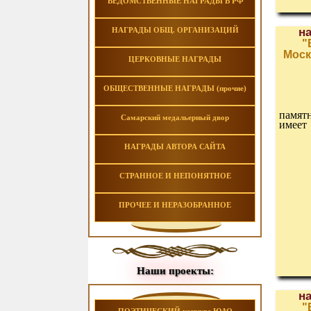
ВЕДОМСТВЕННЫЕ НАГРАДЫ В РФ
НАГРАДЫ ОБЩ. ОРГАНИЗАЦИЙ
н
"
Моск
ЦЕРКОВНЫЕ НАГРАДЫ
ОБЩЕСТВЕННЫЕ НАГРАДЫ (прочие)
памят
Самарский медальерный двор
имеет
НАГРАДЫ АВТОРА САЙТА
СТРАННОЕ И НЕПОНЯТНОЕ
ПРОЧЕЕ И НЕРАЗОБРАННОЕ
Наши проекты:
н
"