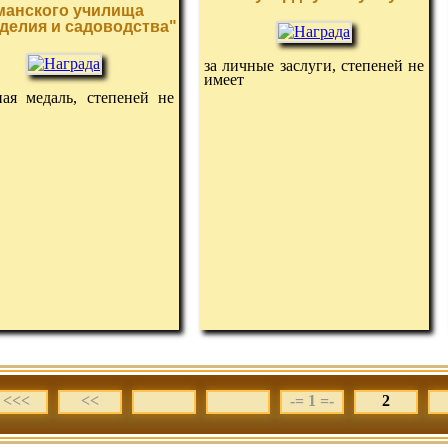
манского училища
делия и садоводства"
за личные заслуги, степеней не
имеет
ная медаль, степеней не
<<<
<<
-= 1 =-
2