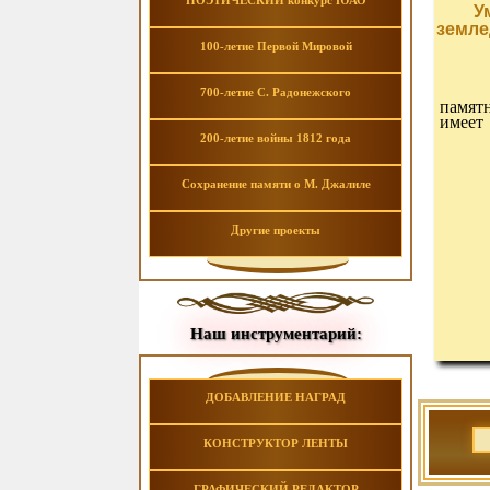
ПОЭТИЧЕСКИЙ конкурс ЮАО
У
земле
100-летие Первой Мировой
700-летие С. Радонежского
памят
имеет
200-летие войны 1812 года
Сохранение памяти о М. Джалиле
Другие проекты
Наш инструментарий:
ДОБАВЛЕНИЕ НАГРАД
КОНСТРУКТОР ЛЕНТЫ
ГРАФИЧЕСКИЙ РЕДАКТОР