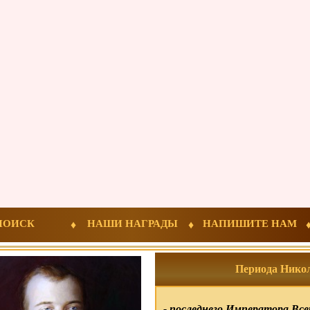
ПОИСК
НАШИ НАГРАДЫ
НАПИШИТЕ НАМ
Периода Никола
- последнего Императора Все