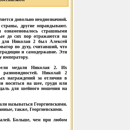
ляется довольно неоднозначной.
 страны, другие оправдывают.
 ознаменовалось страшными
ые до сих пор отражаются на
 для Николая 2 был Алексей
рватор по духу, считавший, что
 традиции и самодержавие. Эти
у императору.
рели медали Николая 2. Их
 разновидностей. Николай 2
ых награждений за отличия в
ли носиться на шее, груди или
едаль для шейного ношения на
тали называться Георгиевскими.
анные, также, Георгиевскими.
далей. Больше, чем при любом