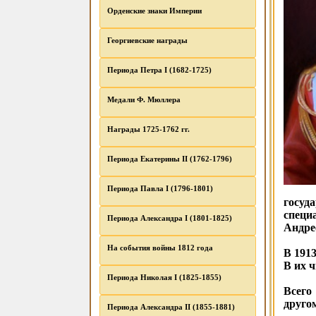
Орденские знаки Империи
Георгиевские награды
Периода Петра I (1682-1725)
Медали Ф. Мюллера
Награды 1725-1762 гг.
Периода Екатерины II (1762-1796)
Периода Павла I (1796-1801)
госуд
специ
Периода Александра I (1801-1825)
Андре
На события войны 1812 года
В 191
В их 
Периода Николая I (1825-1855)
Всего
друго
Периода Александра II (1855-1881)