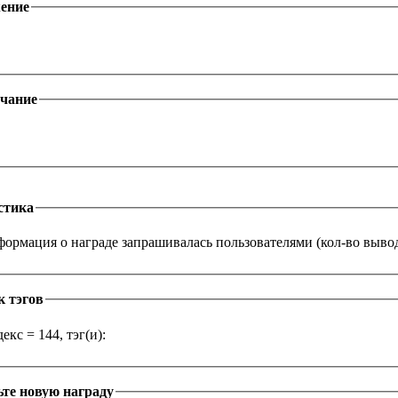
ение
чание
стика
ормация о награде запрашивалась пользователями (кол-во выводо
к тэгов
екс = 144, тэг(и):
те новую награду