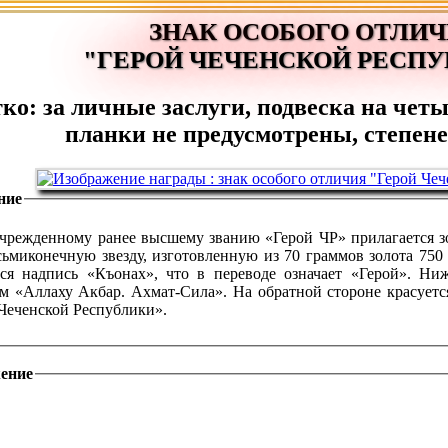
ЗНАК ОСОБОГО ОТЛИ
"ГЕРОЙ ЧЕЧЕНСКОЙ РЕСП
ко: за личные заслуги, подвеска на чет
планки не предусмотрены, степене
ние
чрежденному ранее высшему званию «Герой ЧР» прилагается зо
сьмиконечную звезду, изготовленную из 70 граммов золота 750
тся надпись «Къонах», что в переводе означает «Герой». Ни
м «Аллаху Акбар. Ахмат-Сила». На обратной стороне красуетс
Чеченской Республики».
ение