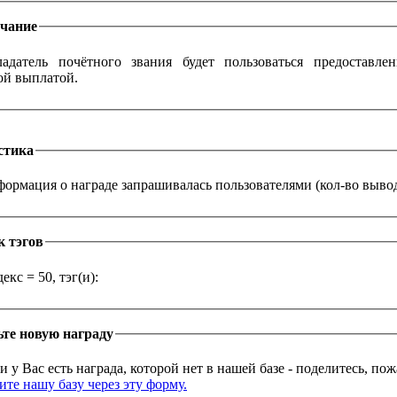
чание
адатель почётного звания будет пользоваться предоставл
ой выплатой.
стика
ормация о награде запрашивалась пользователями (кол-во выводо
к тэгов
екс = 50, тэг(и):
те новую награду
и у Вас есть награда, которой нет в нашей базе - поделитесь, по
те нашу базу через эту форму.