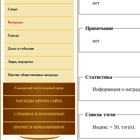
нет
Спорт
Ветераны
Примечание
Города
нет
Даты и события
Люди, портреты
Прочие общественные награды
Статистика
Самарский медальерный двор
Информация о награде
НАГРАДЫ АВТОРА САЙТА
Список тэгов
СТРАННОЕ И НЕПОНЯТНОЕ
Индекс = 50, тэг(и):
ПРОЧЕЕ И НЕРАЗОБРАННОЕ