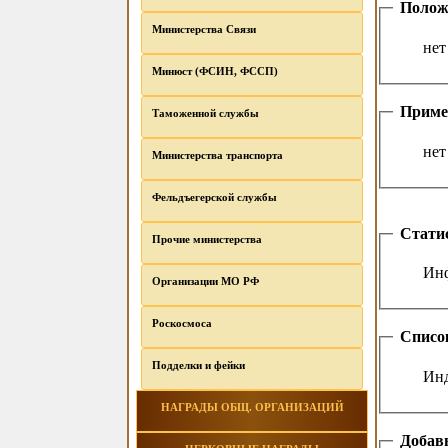
Полож
Министерства Связи
нет
Минюст (ФСИН, ФССП)
Приме
Таможенной службы
нет
Министерства транспорта
Фельдъегерской службы
Стати
Прочие министерства
Инф
Организации МО РФ
Роскосмоса
Списо
Подделки и фейки
Инд
НАГРАДЫ ОБЩ. ОРГАНИЗАЦИЙ
Добавь