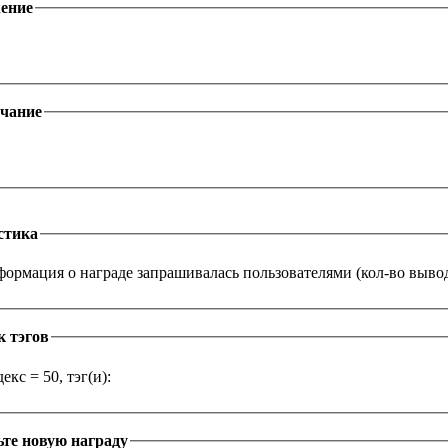
ение
чание
стика
ормация о награде запрашивалась пользователями (кол-во выводо
к тэгов
екс = 50, тэг(и):
те новую награду