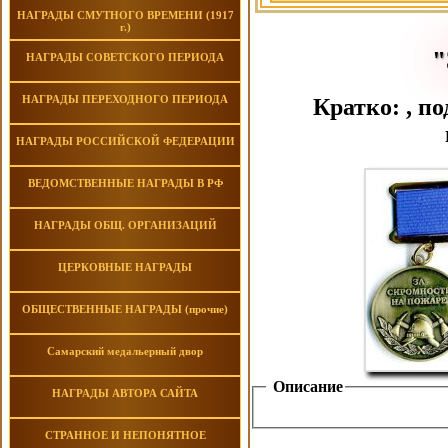
НАГРАДЫ СМУТНОГО ВРЕМЕНИ (1917
г.)
"
НАГРАДЫ СОВЕТСКОГО ПЕРИОДА
НАГРАДЫ ПЕРЕХОДНОГО ПЕРИОДА
Кратко: , п
НАГРАДЫ РОССИЙСКОЙ ФЕДЕРАЦИИ
ВЕДОМСТВЕННЫЕ НАГРАДЫ В РФ
НАГРАДЫ ОБЩ. ОРГАНИЗАЦИЙ
ЦЕРКОВНЫЕ НАГРАДЫ
ОБЩЕСТВЕННЫЕ НАГРАДЫ (прочие)
Самарский медальерный двор
Описание
НАГРАДЫ АВТОРА САЙТА
СТРАННОЕ И НЕПОНЯТНОЕ