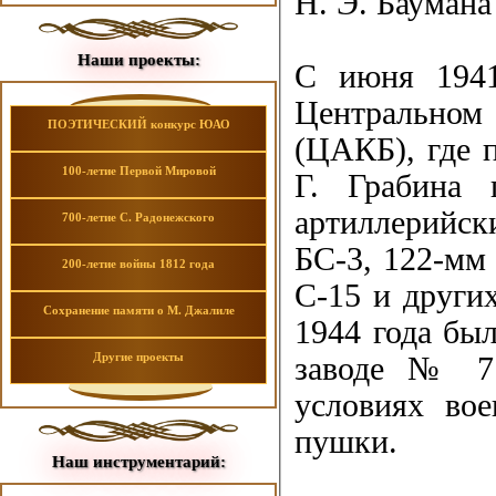
Н. Э. Баумана
Наши проекты:
С июня 1941
Центральном
ПОЭТИЧЕСКИЙ конкурс ЮАО
(ЦАКБ), где п
100-летие Первой Мировой
Г. Грабина 
артиллерийс
700-летие С. Радонежского
БС-3, 122-мм
200-летие войны 1812 года
С-15 и други
Сохранение памяти о М. Джалиле
1944 года был
Другие проекты
заводе № 7 
условиях вое
пушки.
Наш инструментарий: