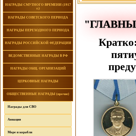
НАГРАДЫ СМУТНОГО ВРЕМЕНИ (1917
г.)
НАГРАДЫ СОВЕТСКОГО ПЕРИОДА
"ГЛАВНЫ
НАГРАДЫ ПЕРЕХОДНОГО ПЕРИОДА
Кратко:
НАГРАДЫ РОССИЙСКОЙ ФЕДЕРАЦИИ
пяти
ВЕДОМСТВЕННЫЕ НАГРАДЫ В РФ
преду
НАГРАДЫ ОБЩ. ОРГАНИЗАЦИЙ
ЦЕРКОВНЫЕ НАГРАДЫ
ОБЩЕСТВЕННЫЕ НАГРАДЫ (прочие)
Награды для СВО
Авиация
Море и корабли