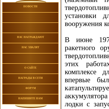
твердотопл
НОВОСТИ
установки д
вооружения к
НАС НАГРАЖДАЮТ
В июне 1971
ракетного ор
НАС ХВАЛЯТ
твердотопливн
этих работ
О САЙТЕ
комплексе д
впервые бы
НАГРАДЫ В СЕТИ
катапультиру
ФОРУМ
аккумулятор
НАПИШИТЕ НАМ
лодки с запу