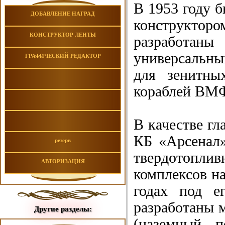
В 1953 году 
ДОБАВЛЕНИЕ НАГРАД
конструкторо
КОНСТРУКТОР ЛЕНТЫ
разработа
универсальны
ГРАФИЧЕСКИЙ РЕДАКТОР
для зенитны
кораблей ВМФ
В качестве гл
КБ «Арсенал»
резерв
твердотопливн
АВТОРИЗАЦИЯ
комплексов н
годах под е
разработаны 
Другие разделы:
(наземный п