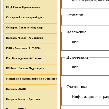
ООД Россия Православная
Описание
Самарский медальерный двор
Общерос. Совет по общ. нагр.
Положение
Награды Фонда "Командарм"
нет
РОО «Академия РС МАРС»
Примечание
Рос. Геральдической Палаты
нет
ННФ св. Николая Чудотворца
Московское Нумизматическое Общество
Статистика
Награды АБОП
Информация о награде
Награды Боевого братства