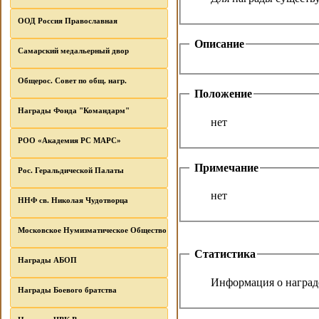
ООД Россия Православная
Описание
Самарский медальерный двор
Общерос. Совет по общ. нагр.
Положение
Награды Фонда "Командарм"
нет
РОО «Академия РС МАРС»
Примечание
Рос. Геральдической Палаты
нет
ННФ св. Николая Чудотворца
Московское Нумизматическое Общество
Статистика
Награды АБОП
Информация о награде
Награды Боевого братства