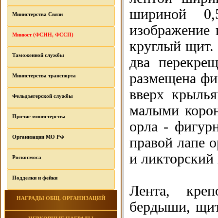
шириной 0
Министерства Связи
изображение 
Минюст (ФСИН, ФССП)
круглый щит. 
Таможенной службы
два перекре
размещена фиг
Министерства транспорта
вверх крылья
Фельдъегерской службы
малыми корон
Прочие министерства
орла - фигур
Организации МО РФ
правой лапе о
и ликторский
Роскосмоса
Подделки и фейки
Лента, креп
НАГРАДЫ ОБЩ. ОРГАНИЗАЦИЙ
бердыши, щит