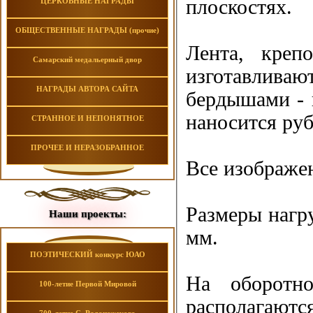
плоскостях.
ЦЕРКОВНЫЕ НАГРАДЫ
ОБЩЕСТВЕННЫЕ НАГРАДЫ (прочие)
Лента, креп
Самарский медальерный двор
изготавлива
НАГРАДЫ АВТОРА САЙТА
бердышами - 
наносится руб
СТРАННОЕ И НЕПОНЯТНОЕ
ПРОЧЕЕ И НЕРАЗОБРАННОЕ
Все изображе
Размеры нагру
Наши проекты:
мм.
ПОЭТИЧЕСКИЙ конкурс ЮАО
На оборотно
100-летие Первой Мировой
располагаютс