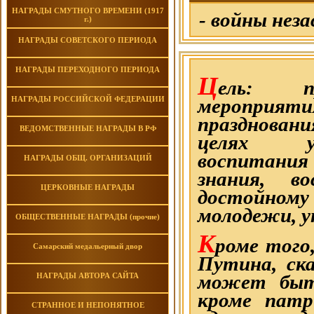
НАГРАДЫ СМУТНОГО ВРЕМЕНИ (1917
- войны неза
г.)
НАГРАДЫ СОВЕТСКОГО ПЕРИОДА
НАГРАДЫ ПЕРЕХОДНОГО ПЕРИОДА
Ц
ель: пр
НАГРАДЫ РОССИЙСКОЙ ФЕДЕРАЦИИ
мероприя
празднован
ВЕДОМСТВЕННЫЕ НАГРАДЫ В РФ
целях ул
воспитания
НАГРАДЫ ОБЩ. ОРГАНИЗАЦИЙ
знания, в
ЦЕРКОВНЫЕ НАГРАДЫ
достойном
молодежи, у
ОБЩЕСТВЕННЫЕ НАГРАДЫ (прочие)
К
роме того
Самарский медальерный двор
Путина, ск
может быть
НАГРАДЫ АВТОРА САЙТА
кроме патр
СТРАННОЕ И НЕПОНЯТНОЕ