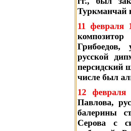
гг., был за
Туркманчай в
11 февраля 
композитор
Грибоедов,
русской дип
персидский ш
числе был а
12 февраля
Павлова, ру
балерины с
Серова с с