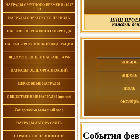
НАГРАДЫ СМУТНОГО ВРЕМЕНИ (1917
г.)
НАГРАДЫ СОВЕТСКОГО ПЕРИОДА
НАШ ПРОЕК
каждый день
НАГРАДЫ ПЕРЕХОДНОГО ПЕРИОДА
НАГРАДЫ РОССИЙСКОЙ ФЕДЕРАЦИИ
ВЕДОМСТВЕННЫЕ НАГРАДЫ В РФ
январь
НАГРАДЫ ОБЩ. ОРГАНИЗАЦИЙ
апрель
ЦЕРКОВНЫЕ НАГРАДЫ
июль
ОБЩЕСТВЕННЫЕ НАГРАДЫ (прочие)
октябрь
Самарский медальерный двор
НАГРАДЫ АВТОРА САЙТА
События фев
СТРАННОЕ И НЕПОНЯТНОЕ