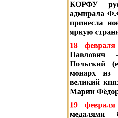
КОРФУ рус
адмирала Ф.
принесла но
яркую страни
18 феврал
Павлович 
Польский (
монарх из 
великий кня
Марии Фёдоро
19 феврал
медалями 