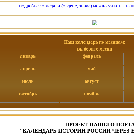
подробнее о медали (ордене, знаке) можно узнать в на
Наш календарь по месяцам:
выберите месяц
январь
февраль
апрель
май
июль
август
октябрь
ноябрь
ПРОЕКТ НАШЕГО ПОРТ
"КАЛЕНДАРЬ ИСТОРИИ РОССИИ ЧЕРЕЗ 