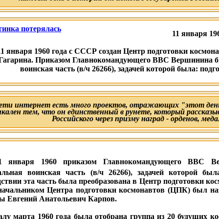
11 января 196
11 января 1960 года с СССР создан Центр подготовки космон
Гагарина. Приказом Главнокомандующего ВВС Вершинина бы
воинская часть (в/ч 26266), задачей которой была: под
сети интернет есть много проектов, отражающих "этот день
икален тем, что он единственный в рунете, который рассказы
Российского через призму наград - орденов, меда
1 января 1960 приказом Главнокомандующего ВВС Ве
альная воинская часть (в/ч 26266), задачей которой был
дствии эта часть была преобразована в Центр подготовки ко
 начальником Центра подготовки космонавтов (ЦПК) был н
ы Евгений Анатольевич Карпов.
алу марта 1960 года была отобрана группа из 20 будущих ко