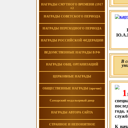
НАГРАДЫ СМУТНОГО ВРЕМЕНИ (1917
г.)
НАГРАДЫ СОВЕТСКОГО ПЕРИОДА
НАГРАДЫ ПЕРЕХОДНОГО ПЕРИОДА
Ю.А.
НАГРАДЫ РОССИЙСКОЙ ФЕДЕРАЦИИ
ВЕДОМСТВЕННЫЕ НАГРАДЫ В РФ
В 
НАГРАДЫ ОБЩ. ОРГАНИЗАЦИЙ
ун
ЦЕРКОВНЫЕ НАГРАДЫ
ОБЩЕСТВЕННЫЕ НАГРАДЫ (прочие)
1
специ
Самарский медальерный двор
после
года,
НАГРАДЫ АВТОРА САЙТА
служб
СТРАННОЕ И НЕПОНЯТНОЕ
К нач