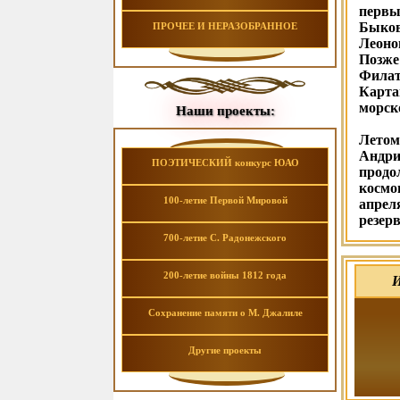
первы
Быков
ПРОЧЕЕ И НЕРАЗОБРАННОЕ
Леоно
Позже
Филат
Карта
морск
Наши проекты:
Летом
Андри
ПОЭТИЧЕСКИЙ конкурс ЮАО
продо
космо
100-летие Первой Мировой
апрел
резер
700-летие С. Радонежского
200-летие войны 1812 года
И
Сохранение памяти о М. Джалиле
Другие проекты