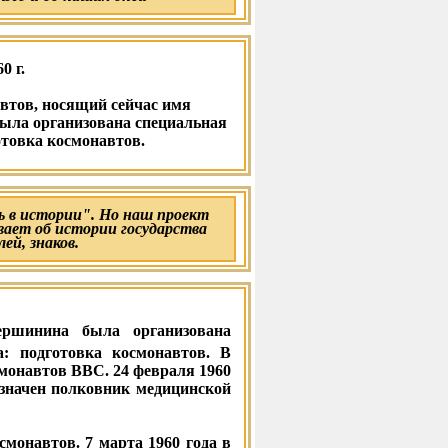
0 г.
автов, носящий сейчас имя
ла организована специальная
готовка космонавтов.
 в истории". Но наш проект
вает об истории государства
лей, знаков.
ршинина была организована
а: подготовка космонавтов. В
смонавтов ВВС. 24 февраля 1960
азначен полковник медицинской
смонавтов. 7 марта 1960 года в