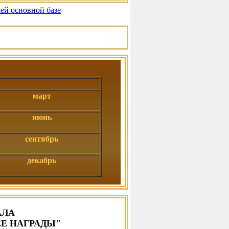
шей основной базе
март
июнь
сентябрь
декабрь
АЛА
ЕЕ НАГРАДЫ"