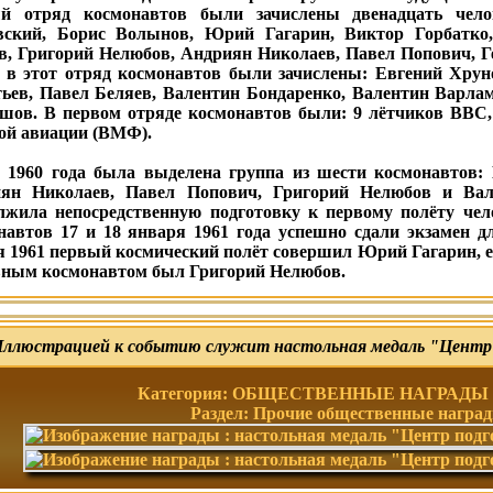
й отряд космонавтов были зачислены двенадцать чело
ский, Борис Волынов, Юрий Гагарин, Виктор Горбатко
в, Григорий Нелюбов, Андриян Николаев, Павел Попович, 
 в этот отряд космонавтов были зачислены: Евгений Хрун
ьев, Павел Беляев, Валентин Бондаренко, Валентин Варла
шов. В первом отряде космонавтов были: 9 лётчиков ВВС,
ой авиации (ВМФ).
 1960 года была выделена группа из шести космонавтов:
ян Николаев, Павел Попович, Григорий Нелюбов и Вал
лжила непосредственную подготовку к первому полёту чел
навтов 17 и 18 января 1961 года успешно сдали экзамен дл
я 1961 первый космический полёт совершил Юрий Гагарин, е
вным космонавтом был Григорий Нелюбов.
ллюстрацией к событию служит настольная медаль "Центр 
Категория: ОБЩЕСТВЕННЫЕ НАГРАДЫ (
Раздел: Прочие общественные награ