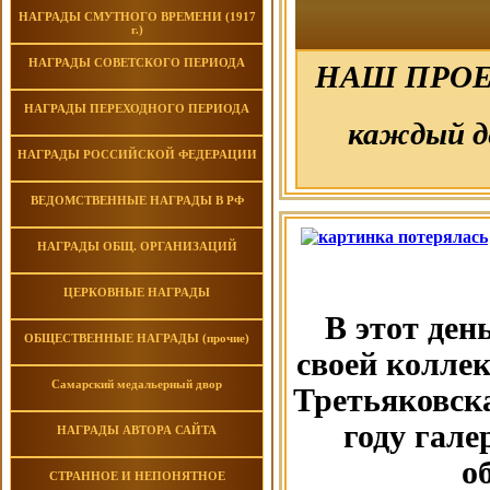
НАГРАДЫ СМУТНОГО ВРЕМЕНИ (1917
г.)
НАГРАДЫ СОВЕТСКОГО ПЕРИОДА
НАШ ПРОЕ
НАГРАДЫ ПЕРЕХОДНОГО ПЕРИОДА
каждый д
НАГРАДЫ РОССИЙСКОЙ ФЕДЕРАЦИИ
ВЕДОМСТВЕННЫЕ НАГРАДЫ В РФ
НАГРАДЫ ОБЩ. ОРГАНИЗАЦИЙ
ЦЕРКОВНЫЕ НАГРАДЫ
В этот ден
ОБЩЕСТВЕННЫЕ НАГРАДЫ (прочие)
своей колле
Самарский медальерный двор
Третьяковска
году гале
НАГРАДЫ АВТОРА САЙТА
о
СТРАННОЕ И НЕПОНЯТНОЕ