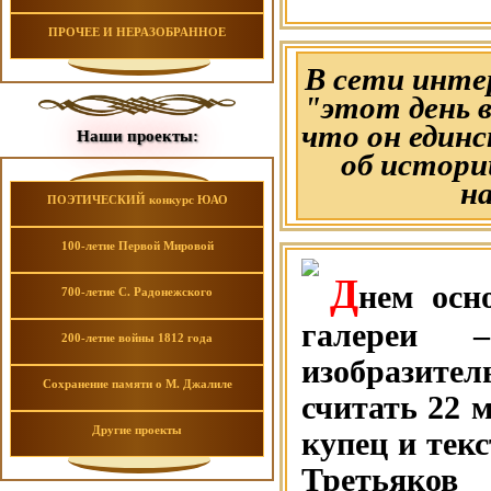
ПРОЧЕЕ И НЕРАЗОБРАННОЕ
В сети инте
"этот день 
что он един
Наши проекты:
об истори
на
ПОЭТИЧЕСКИЙ конкурс ЮАО
100-летие Первой Мировой
Д
нем осн
700-летие С. Радонежского
галереи –
200-летие войны 1812 года
изобразите
Сохранение памяти о М. Джалиле
считать 22 м
Другие проекты
купец и те
Третьяко