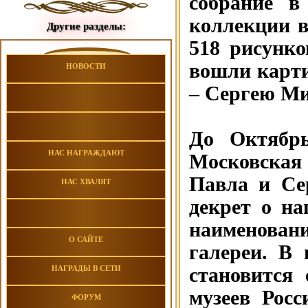
собрание в
коллекции в
Другие разделы:
518 рисунко
вошли карт
НОВОСТИ
– Сергею Ми
До Октябрь
НАС НАГРАЖДАЮТ
Московская
Павла и Се
НАС ХВАЛЯТ
декрет о на
наименован
О САЙТЕ
галереи. В 
становится
НАГРАДЫ В СЕТИ
музеев Рос
ФОРУМ