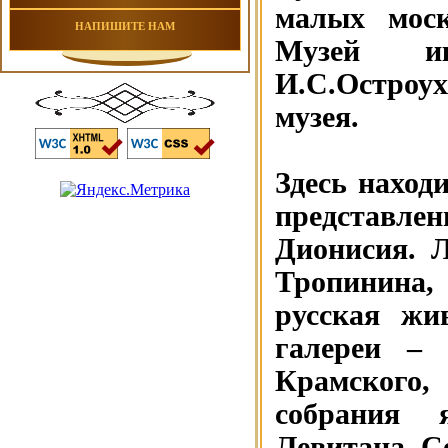
малых моск
НАПИШИТЕ НАМ
Музей и
И.С.Остроух
музея.
Здесь наход
представле
Дионисия. 
Тропинина,
русская жи
галереи – 
Крамского,
собрания 
Левитана, С