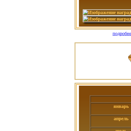
подробне
январь
апрель
июль