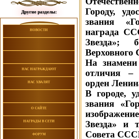
Отечественно
Городу, уд
Другие разделы:
звания «Г
награда СС
НОВОСТИ
Звезда»; 
Верховного 
На знамени
НАС НАГРАЖДАЮТ
отличия – 
орден Ленин
НАС ХВАЛЯТ
В городе, 
звания «Гор
О САЙТЕ
изображени
Звезда» и 
НАГРАДЫ В СЕТИ
Совета ССС
ФОРУМ