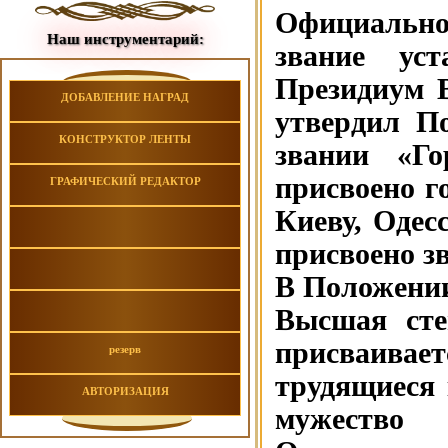
Официально
Наш инструментарий:
звание ус
Президиум 
ДОБАВЛЕНИЕ НАГРАД
утвердил П
КОНСТРУКТОР ЛЕНТЫ
звании «Го
присвоено г
ГРАФИЧЕСКИЙ РЕДАКТОР
Киеву, Одес
присвоено з
В Положении
Высшая сте
присваива
резерв
трудящиеся
АВТОРИЗАЦИЯ
мужество