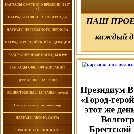
НАГРАДЫ СМУТНОГО ВРЕМЕНИ (1917
г.)
НАГРАДЫ СОВЕТСКОГО ПЕРИОДА
НАШ ПРОЕ
НАГРАДЫ ПЕРЕХОДНОГО ПЕРИОДА
каждый д
НАГРАДЫ РОССИЙСКОЙ ФЕДЕРАЦИИ
ВЕДОМСТВЕННЫЕ НАГРАДЫ В РФ
НАГРАДЫ ОБЩ. ОРГАНИЗАЦИЙ
ЦЕРКОВНЫЕ НАГРАДЫ
Президиум В
ОБЩЕСТВЕННЫЕ НАГРАДЫ (прочие)
«Город-герой
Самарский медальерный двор
этот же ден
Волгогр
НАГРАДЫ АВТОРА САЙТА
Брестской 
СТРАННОЕ И НЕПОНЯТНОЕ