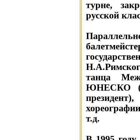
турне, зак
русской кла
Параллель
балетмейс
государс
Н.А.Римско
танца Меж
ЮНЕСКО (в
президент)
хореографии
т.д.
В 1995 году