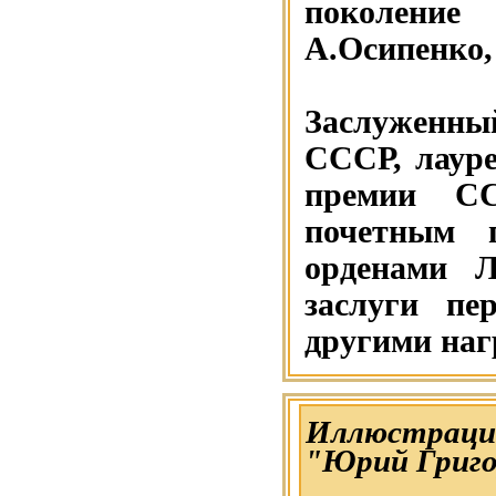
поколени
А.Осипенко,
Заслуженны
СССР, лауре
премии СС
почетным 
орденами Л
заслуги пе
другими наг
Иллюстрацие
"Юрий Григо