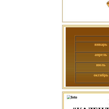
январь
апрель
июль
октябрь