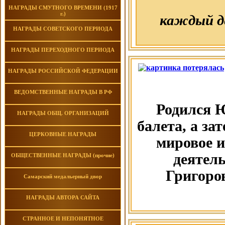
НАГРАДЫ СМУТНОГО ВРЕМЕНИ (1917
г.)
каждый д
НАГРАДЫ СОВЕТСКОГО ПЕРИОДА
НАГРАДЫ ПЕРЕХОДНОГО ПЕРИОДА
НАГРАДЫ РОССИЙСКОЙ ФЕДЕРАЦИИ
ВЕДОМСТВЕННЫЕ НАГРАДЫ В РФ
Родился 
НАГРАДЫ ОБЩ. ОРГАНИЗАЦИЙ
балета, а з
ЦЕРКОВНЫЕ НАГРАДЫ
мировое и
деятел
ОБЩЕСТВЕННЫЕ НАГРАДЫ (прочие)
Григоро
Самарский медальерный двор
НАГРАДЫ АВТОРА САЙТА
СТРАННОЕ И НЕПОНЯТНОЕ