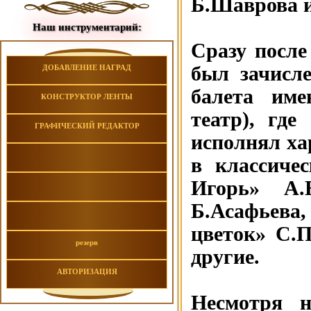
Б.Шаврова и
Наш инструментарий:
Сразу посл
был зачисл
ДОБАВЛЕНИЕ НАГРАД
балета им
КОНСТРУКТОР ЛЕНТЫ
театр), где
ГРАФИЧЕСКИЙ РЕДАКТОР
исполнял ха
в классиче
Игорь» А.Б
Б.Асафьева
цветок» С.
резерв
другие.
АВТОРИЗАЦИЯ
Несмотря н