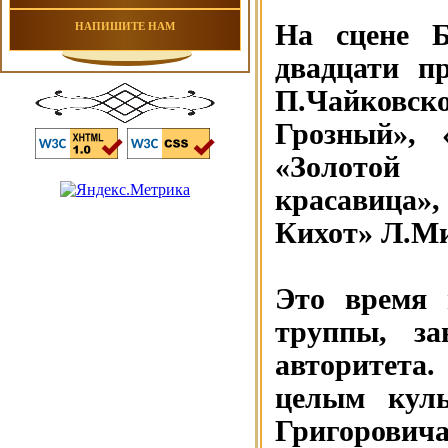
На сцене Б
НАПИШИТЕ НАМ
двадцати п
П.Чайковск
Грозный», 
«Золотой
красавица»,
Кихот» Л.Ми
Это время 
труппы, за
авторитета
целым куль
Григорович