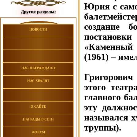
Юрия с само
Другие разделы:
балетмейст
создание б
НОВОСТИ
постановки
«Каменный 
(1961) – им
НАС НАГРАЖДАЮТ
Григорович
НАС ХВАЛЯТ
этого театр
главного ба
эту должнос
О САЙТЕ
назывался х
НАГРАДЫ В СЕТИ
труппы).
ФОРУМ